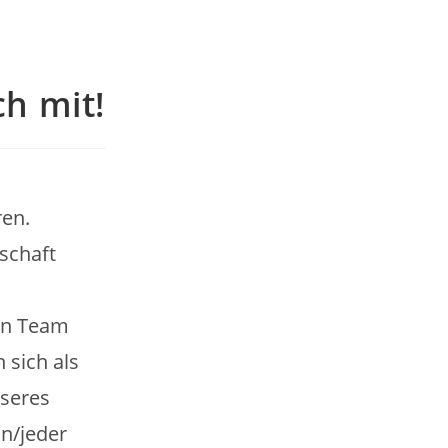
h mit!
ren.
schaft
ein Team
 sich als
seres
in/jeder