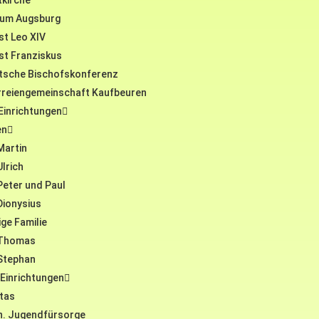
tkirche
tum Augsburg
st Leo XIV
st Franziskus
tsche Bischofskonferenz
rreiengemeinschaft Kaufbeuren
 Einrichtungen
en
Martin
Ulrich
Peter und Paul
Dionysius
ige Familie
 Thomas
 Stephan
 Einrichtungen
itas
h. Jugendfürsorge