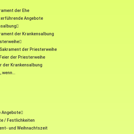
rament der Ehe
terführende Angebote
nsalbung
rament der Krankensalbung
esterweihe
Sakrament der Priesterweihe
Feier der Priesterweihe
er der Krankensalbung
, wenn…
e Angebote
e / Festlichkeiten
ent- und Weihnachtszeit