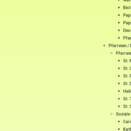
Wel
Bis
Pap
Pap
Deu
Pfa
Pfarreien /
Pfarrei
St. 
St. 
St. 
St. 
Heil
St.
St.
Soziale
Car
Kat