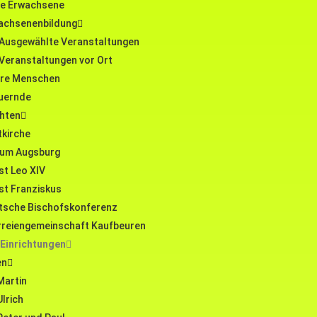
ge Erwachsene
achsenenbildung
Ausgewählte Veranstaltungen
Veranstaltungen vor Ort
ere Menschen
uernde
hten
tkirche
tum Augsburg
st Leo XIV
st Franziskus
tsche Bischofskonferenz
rreiengemeinschaft Kaufbeuren
 Einrichtungen
en
Martin
Ulrich