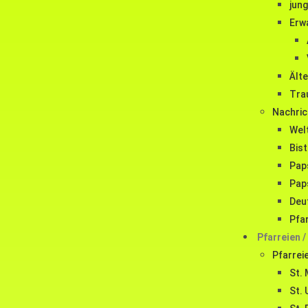
jun
Erw
Ält
Tra
Nachric
Wel
Bis
Pap
Pap
Deu
Pfa
Pfarreien /
Pfarrei
St. 
St. 