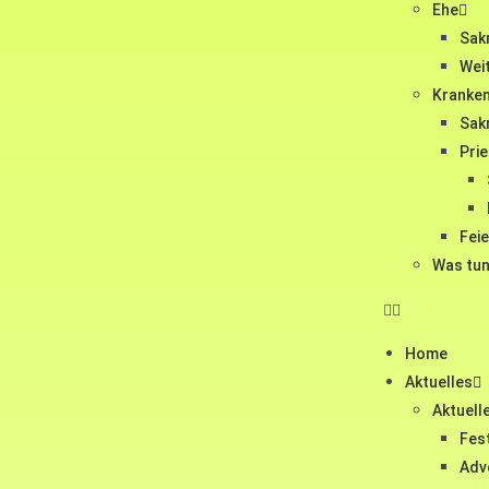
Ehe
Sak
Wei
Kranke
Sak
Pri
Fei
Was tun
Home
Aktuelles
Aktuell
Fest
Adv