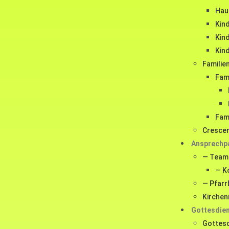
Haus
Kind
Kin
Kin
Familie
Fam
Fam
Crescen
Ansprechp
— Team
— K
— Pfarr
Kirchen
Gottesdie
Gottesd