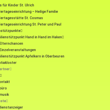
 für Kinder St. Ulrich
ertageseinrichtung – Heilige Familie
dertagesstätte St. Cosmas
dertageseinrichtung St. Peter und Paul
nstützpunkte
ilienstützpunkt Hand in Hand im Haken
Elternchancen
Einzelveranstaltungen
ilienstützpunkt Apfelkern in Oberbeuren
tiakloster
artner
ontakt
büro
musik
nste
ienstanzeiger