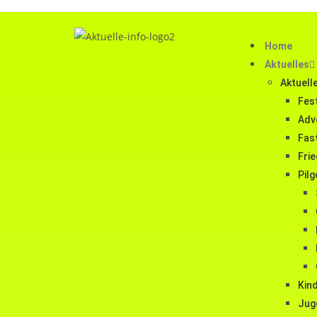
Home
Aktuelles
Aktuell
Fest
Adv
Fas
Fri
Pilg
Kind
Jug