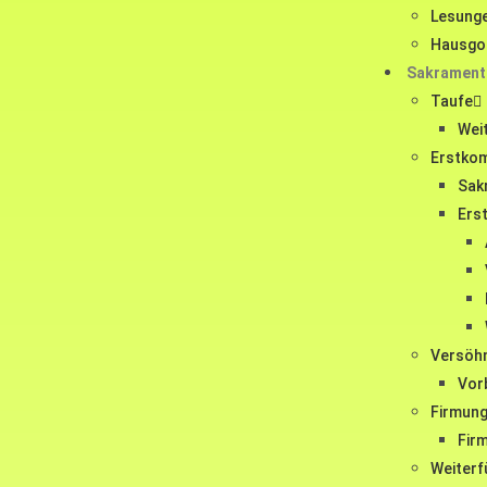
Lesunge
Hausgo
Sakramente
Taufe
Wei
Erstko
Sak
Ers
Versöh
Vor
Firmun
Fir
Weiter