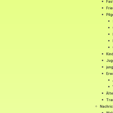
Fas
Fri
Pilg
Kind
Jug
jun
Erw
Ält
Tra
Nachric