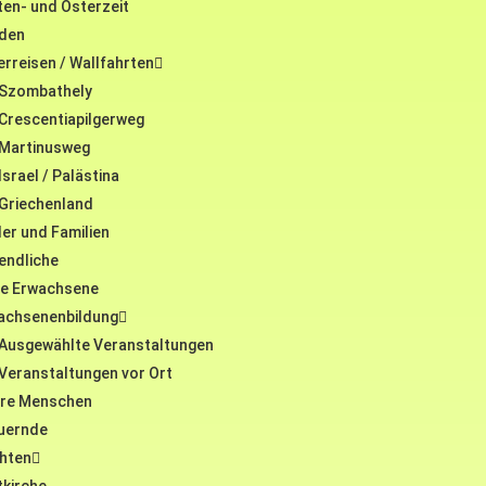
ten- und Osterzeit
eden
erreisen / Wallfahrten
Szombathely
Crescentiapilgerweg
Martinusweg
Israel / Palästina
Griechenland
er und Familien
endliche
ge Erwachsene
achsenenbildung
Ausgewählte Veranstaltungen
Veranstaltungen vor Ort
ere Menschen
uernde
hten