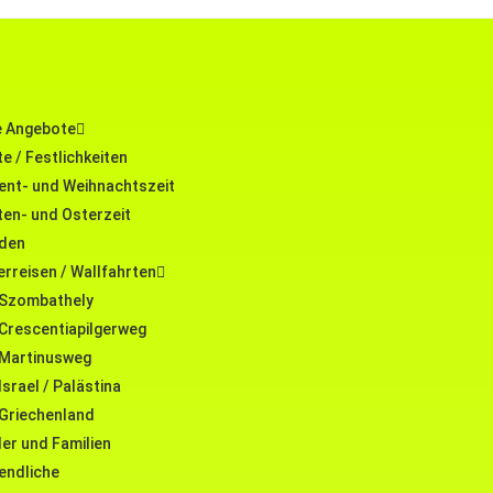
e Angebote
e / Festlichkeiten
ent- und Weihnachtszeit
ten- und Osterzeit
eden
erreisen / Wallfahrten
Szombathely
Crescentiapilgerweg
Martinusweg
Israel / Palästina
Griechenland
er und Familien
endliche