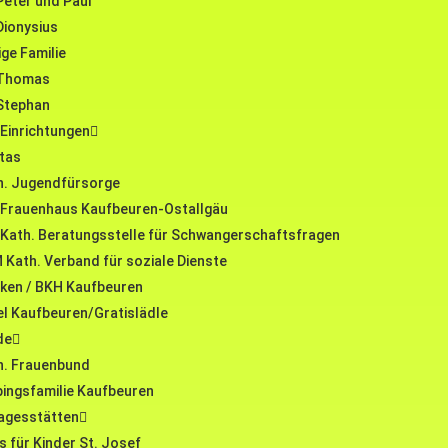
Peter und Paul
Dionysius
ige Familie
 Thomas
 Stephan
 Einrichtungen
itas
h. Jugendfürsorge
 Frauenhaus Kaufbeuren-Ostallgäu
 Kath. Beratungsstelle für Schwangerschaftsfragen
 Kath. Verband für soziale Dienste
niken / BKH Kaufbeuren
el Kaufbeuren/Gratislädle
de
h. Frauenbund
pingsfamilie Kaufbeuren
agesstätten
 für Kinder St. Josef