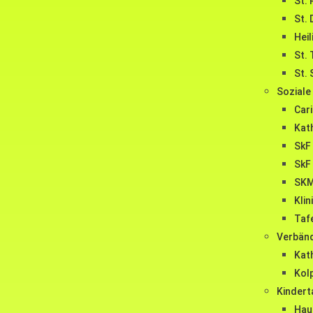
St. 
St. 
Heil
St.
St.
Soziale
Car
Kat
SkF
SkF
SKM
Kli
Taf
Verbän
Kat
Kol
Kindert
Haus