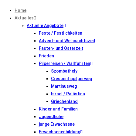
Zum
Home
Inhalt
Aktuelles
springen
Aktuelle Angebote
Feste / Festlichkeiten
Advent- und Weihnachtszeit
Fasten- und Osterzeit
Frieden
Pilgerreisen / Wallfahrten
Szombathely
Crescentiapilgerweg
Martinusweg
Israel / Palästina
Griechenland
Kinder und Familien
Jugendliche
junge Erwachsene
Erwachsenenbildung