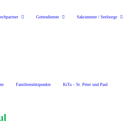
echpartner
Gottesdienste
Sakramente / Seelsorge
te
Familienstützpunkte
KiTa – St. Peter und Paul
ul