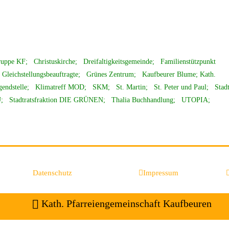
ppe KF; Christuskirche; Dreifaltigkeitsgemeinde; Familienstützpunkt
Gleichstellungsbeauftragte; Grünes Zentrum; Kaufbeurer Blume; Kath.
gendstelle; Klimatreff MOD; SKM; St. Martin; St. Peter und Paul; Stad
CSU; Stadtratsfraktion DIE GRÜNEN; Thalia Buchhandlung; UTOPIA;
Datenschutz
Impressum
Kath. Pfarreiengemeinschaft Kaufbeuren