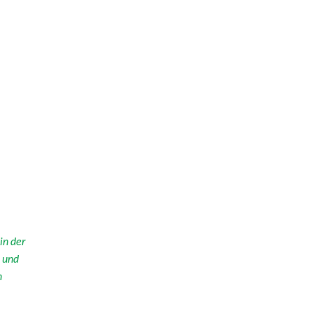
in der
m und
n