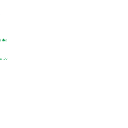
n
i der
m 30.