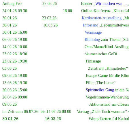
Anfang Feb 27.03.26 Banner „
Wir machen was …
„
24.01.26 09:30 16:00 Online-Konferenz „Klima-Jahresa
30.01.26 23.02.26
Karikaturen-Ausstellung
„Mi
30.01.26 16.03.26
Infostand
„Lebensmittelver
30.01.26 16:00
Vernissage
06.02.26 19:00
Bibliolog
zum Thema „Sch
14.02.26 10:00 Oma/Mama/Kind-Ausfliug zum Bioh
23.02.26 18:30 ökumenischer GoDi
23.02.26 19:30 Finissage
03.03.26 Zeitstrahl „Klimafieber“
09.03.26 19:00 Escape Game für die Klimaprofi
13.03.26 19:30 Film „The Letter“
20.03.26 15:00
Spiritueller Gang
in die N
26.04.26 09:00 Vogelstimmen-Wanderung
09.05.26 Aktionsstand am diözesanen Mins
im Zeitraum 06.07.26 bis 14.07.26 00:00 Vortrag „Zieht Euch warm an“ vo
30.01.26 16.03.26
Wimpelketten f d Kathol