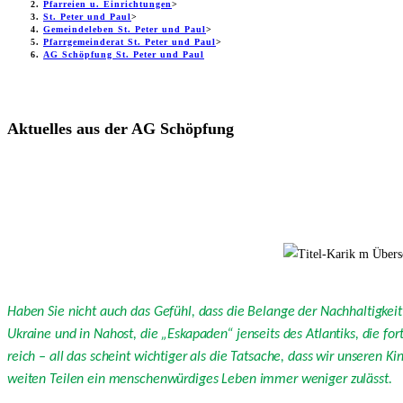
Pfarreien u. Einrichtungen
>
St. Peter und Paul
>
Gemeindeleben St. Peter und Paul
>
Pfarrgemeinderat St. Peter und Paul
>
AG Schöpfung St. Peter und Paul
Aktuelles aus der AG Schöpfung
Haben Sie nicht auch das Gefühl, dass die Belange der Nachhaltigkei
Ukraine und in Nahost, die „Eskapaden“ jenseits des Atlantiks, die for
reich – all das scheint wichtiger als die Tatsache, dass wir unseren K
weiten Teilen ein menschenwürdiges Leben immer weniger zulässt.