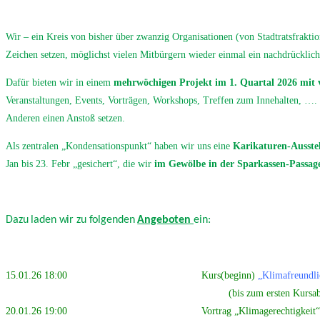
Wir – ein Kreis von bisher über zwanzig Organisationen (von Stadtratsfrakt
Zeichen setzen, möglichst vielen Mitbürgern wieder einmal ein nachdrückli
Dafür bieten wir in einem
mehrwöchigen Projekt im 1. Quartal 2026 mit v
Veranstaltungen, Events, Vorträgen, Workshops, Treffen zum Innehalten, …. 
Anderen einen Anstoß setzen.
Als zentralen „Kondensationspunkt“ haben wir uns eine
Karikaturen-Ausste
Jan bis 23. Febr „gesichert“, die wir
im Gewölbe in der Sparkassen-Passa
Dazu laden wir zu folgenden
Angeboten
ein:
15.01.26 18:00 Kurs(beginn)
„
Klimafreundli
(bis zum ersten Kursabend am 12.02. könn
20.01.26 19:00 Vortrag „Klimagerechtigkeit