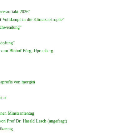
uftakt 2026“
t Volldampf in die Klimakatstrophe“
schwendung“
öpfung“
of Förg, Upratsberg
s von morgen
atur
trantentag
n Prof Dr. Harald Lesch (angefragt)
ikentag